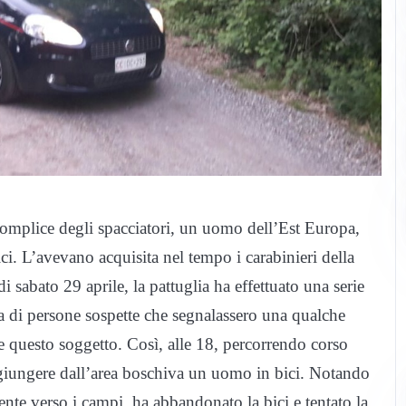
plice degli spacciatori, un uomo dell’Est Europa,
i. L’avevano acquisita nel tempo i carabinieri della
i sabato 29 aprile, la pattuglia ha effettuato una serie
nza di persone sospette che segnalassero una qualche
are questo soggetto. Così, alle 18, percorrendo corso
aggiungere dall’area boschiva un uomo in bici. Notando
amente verso i campi, ha abbandonato la bici e tentato la