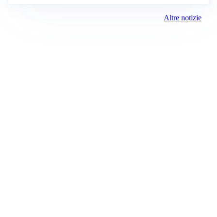
Altre notizie
Prima Milano Ovest
Registrazione tribunale:
Milano 79 4/8/2021
ROC:
15381
Direttore responsabile:
Sergio Nicastro