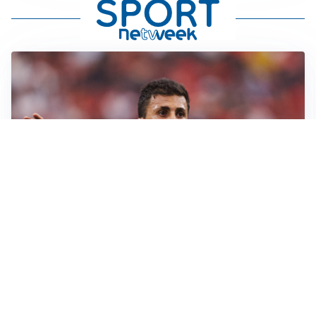
AFFARE IN CHIUSURA
Barcellona, colpo Rodri: battuto il Real Madrid
MOTIVATO
Douglas Luiz dice no all’Everton e punta sulla
Juventus