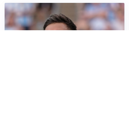
IL NOME NUOVO
Napoli, Musso resta un’opzione per la porta
TITOLARE IN CAMPIONATO
Inter, tocca a Pio Esposito: Chivu gli affida l’attacco
LE PAROLE
Spalletti prepara la Juve: “Con l’Inter servirà essere
squadra”