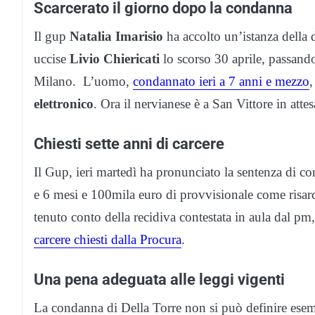
Scarcerato il giorno dopo la condanna
Il gup
Natalia Imarisio
ha accolto un’istanza della 
uccise
Livio Chiericati
lo scorso 30 aprile, passando
Milano. L’uomo,
condannato ieri a 7 anni e mezzo
elettronico
. Ora il nervianese è a San Vittore in attes
Chiesti sette anni di carcere
Il Gup, ieri martedì ha pronunciato la sentenza di c
e 6 mesi e 100mila euro di provvisionale come risarc
tenuto conto della recidiva contestata in aula dal pm
carcere chiesti dalla Procura
.
Una pena adeguata alle leggi vigenti
La condanna di Della Torre non si può definire es