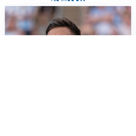
IL NOME NUOVO
Napoli, Musso resta un’opzione per la porta
TITOLARE IN CAMPIONATO
Inter, tocca a Pio Esposito: Chivu gli affida l’attacco
LE PAROLE
Spalletti prepara la Juve: “Con l’Inter servirà essere