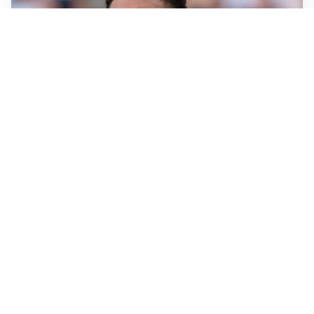
IL NOME NUOVO
Napoli, Musso resta un’opzione per la porta
TITOLARE IN CAMPIONATO
Inter, tocca a Pio Esposito: Chivu gli affida l’attacco
LE PAROLE
Spalletti prepara la Juve: “Con l’Inter servirà essere
squadra”
LONTANO DALL'ITALIA
Vlahovic, rebus futuro: Besiktas e Atletico si
contendono il serbo