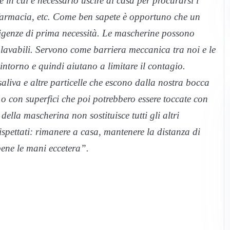
 in cui è necessario uscire di casa per procurarsi i
n farmacia, etc. Come ben sapete è opportuno che un
sigenze di prima necessità. Le mascherine possono
o lavabili. Servono come barriera meccanica tra noi e le
ntorno e quindi aiutano a limitare il contagio.
saliva e altre particelle che escono dalla nostra bocca
o con superfici che poi potrebbero essere toccate con
della mascherina non sostituisce tutti gli altri
spettati: rimanere a casa, mantenere la distanza di
bene le mani eccetera”.