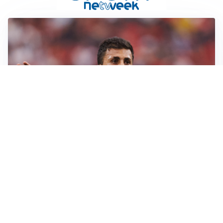
AFFARE IN CHIUSURA
Barcellona, colpo Rodri: battuto il Real Madrid
MOTIVATO
Douglas Luiz dice no all’Everton e punta sulla
Juventus