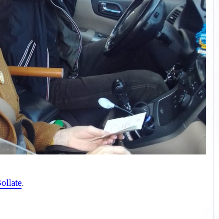
ollate
.