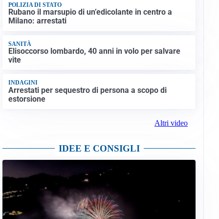
POLIZIA DI STATO
Rubano il marsupio di un’edicolante in centro a
Milano: arrestati
SANITÀ
Elisoccorso lombardo, 40 anni in volo per salvare
vite
INDAGINI
Arrestati per sequestro di persona a scopo di
estorsione
Altri video
IDEE E CONSIGLI