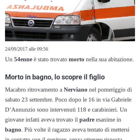
24/09/2017 alle 09:56
Un
54enne
è stato trovato
morto
nella sua abitazione.
Morto in bagno, lo scopre il figlio
Macabro ritrovamento a
Nerviano
nel pomeriggio di
sabato 23 settembre. Poco dopo le 16 in via Gabriele
D’Annunzio sono intervenuti 118 e carabinieri. Un
giovane infatti aveva trovato il
padre
esanime in
bagno
. Più volte il ragazzo aveva tentato di mettersi
in contatto con il genitore, senza ottenere risposta.