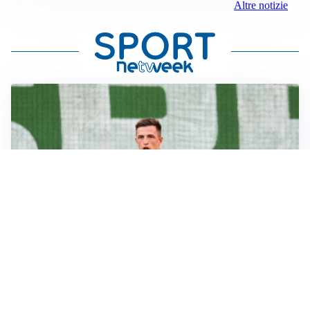
Altre notizie
L'OPPORTUNITÀ
Juventus, occasione Trubin: il Benfica apre alla
cessione?