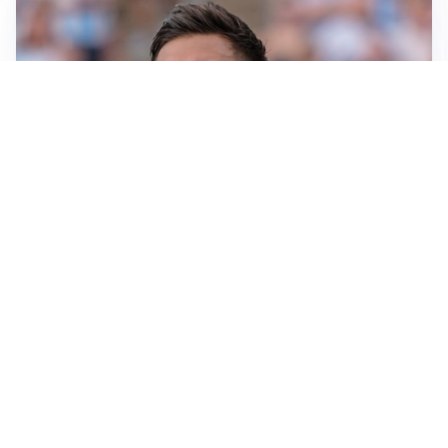
IL NOME NUOVO
Napoli, Musso resta un’opzione per la porta
TITOLARE IN CAMPIONATO
Inter, tocca a Pio Esposito: Chivu gli affida l’attacco
LE PAROLE
Spalletti prepara la Juve: “Con l’Inter servirà essere
squadra”
LONTANO DALL'ITALIA