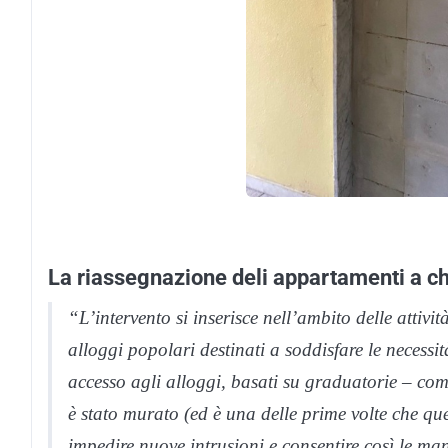
La riassegnazione deli appartamenti a chi
“L’intervento si inserisce nell’ambito delle attivi
alloggi popolari destinati a soddisfare le necessi
accesso agli alloggi, basati su graduatorie – co
è stato murato (ed è una delle prime volte che q
impedire nuove intrusioni e consentire così le ma