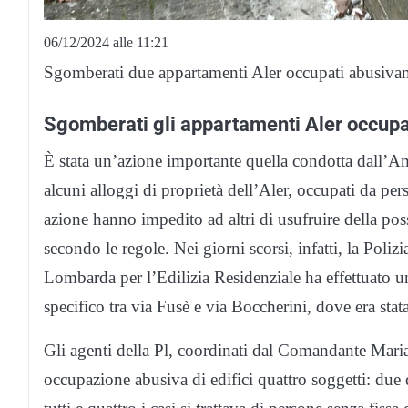
06/12/2024 alle 11:21
Sgomberati due appartamenti Aler occupati abusiv
Sgomberati gli appartamenti Aler occupa
È stata un’azione importante quella condotta dall’A
alcuni alloggi di proprietà dell’Aler, occupati da pe
azione hanno impedito ad altri di usufruire della pos
secondo le regole. Nei giorni scorsi, infatti, la Poli
Lombarda per l’Edilizia Residenziale ha effettuato una 
specifico tra via Fusè e via Boccherini, dove era stat
Gli agenti della Pl, coordinati dal Comandante Maria
occupazione abusiva di edifici quattro soggetti: due d