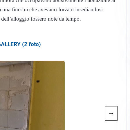
ssa dimora che occupavano abusivamente l’abitazione al
a una finestra che avevano forzato insediandosi
 dell’alloggio fossero note da tempo.
ALLERY (2 foto)
→