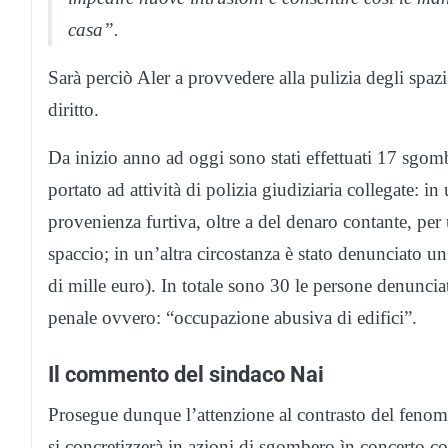
casa”.
Sarà perciò Aler a provvedere alla pulizia degli spazi 
diritto.
Da inizio anno ad oggi sono stati effettuati 17 sgom
portato ad attività di polizia giudiziaria collegate: in
provenienza furtiva, oltre a del denaro contante, per 
spaccio; in un’altra circostanza è stato denunciato 
di mille euro). In totale sono 30 le persone denunciat
penale ovvero: “occupazione abusiva di edifici”.
Il commento del sindaco Nai
Prosegue dunque l’attenzione al contrasto del fenom
si concretizzerà in azioni di sgombero ìn concerto co