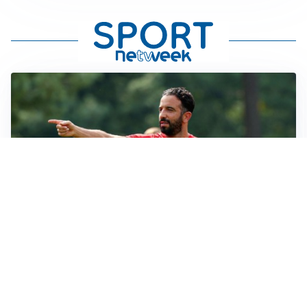
LE PAROLE
Milan, Amorim: “Sapevamo delle difficoltà, faremo
delle scelte”