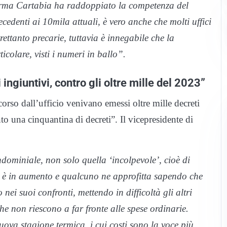
forma Cartabia ha raddoppiato la competenza del
edenti ai 10mila attuali, è vero anche che molti uffici
rettanto precarie, tuttavia è innegabile che la
icolare, visti i numeri in ballo”.
ingiuntivi, contro gli oltre mille del 2023”
orso dall’ufficio venivano emessi oltre mille decreti
to una cinquantina di decreti”. Il vicepresidente di
dominiale, non solo quella ‘incolpevole’, cioè di
, è in aumento e qualcuno ne approfitta sapendo che
nei suoi confronti, mettendo in difficoltà gli altri
e non riescono a far fronte alle spese ordinarie.
uova stagione termica, i cui costi sono la voce più