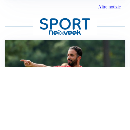
Altre notizie
LE PAROLE
Milan, Amorim: “Sapevamo delle difficoltà, faremo
delle scelte”