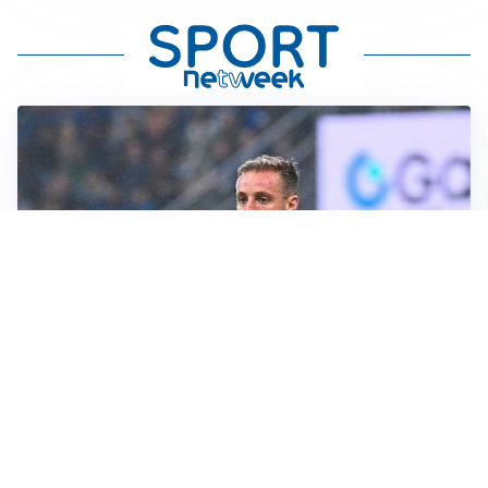
CALCIOMERCATO
Inter, Frattesi blocca il mercato nerazzurro: la
situazione