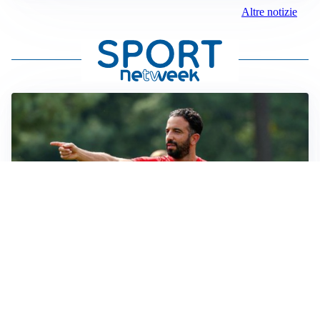
Altre notizie
LE PAROLE
Milan, Amorim: “Sapevamo delle difficoltà, faremo
delle scelte”