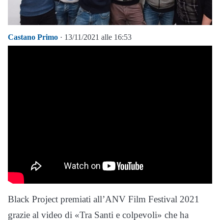
Castano Primo
· 13/11/2021 alle 16:53
Black Project premiati all’ANV Film Festival 2021
grazie al video di «Tra Santi e colpevoli» che ha