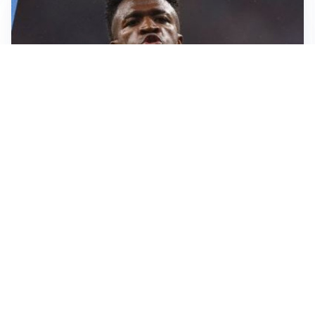
LA NOVITÀ
Il Real Madrid blinda Vinicius: pronto il rinnovo
TORMENTONE
Lukaku, stavolta la rottura è definitiva
L'ALLARME
Sassuolo, l’allarme di Aquilani: “Non ho difensori, ma