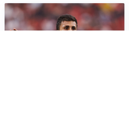
AFFARE IN CHIUSURA
Barcellona, colpo Rodri: battuto il Real Madrid
MOTIVATO
Douglas Luiz dice no all’Everton e punta sulla
Juventus
RIENTRO A RILENTO
Alcaraz, US Open lontano: la corsa contro il tempo