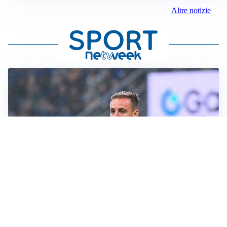
Altre notizie
L'INTRIGO
Frattesi-Juve, il mercato resta un gioco di incastri