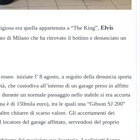
Elvis
stigiosa era quella appartenuta a “The King”,
ato di Milano che ha ritrovato il bottino e denunciato un
rano iniziate l’ 8 agosto, a seguito della denuncia sporta
età, che custodiva all’interno di un garage preso in affitto
, durante un normale passaggio nello stabile si era accorta
ima è di 150mila euro), tra le quali una “Gibson SJ 200”
altre chitarre di scarso valore. Gli accertamenti dei
l locatore del garage affittato, servendosi del proprio
chitarre del musicista suo locatario. I poliziotti hanno