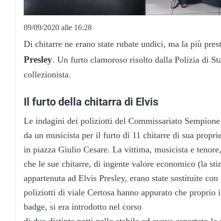
09/09/2020 alle 16:28
Di chitarre ne erano state rubate undici, ma la più pre
Presley
. Un furto clamoroso risolto dalla Polizia di St
collezionista.
Il furto della chitarra di Elvis
Le indagini dei poliziotti del Commissariato Sempione e
da un musicista per il furto di 11 chitarre di sua propri
in piazza Giulio Cesare. La vittima, musicista e tenore
che le sue chitarre, di ingente valore economico (la st
appartenuta ad Elvis Presley, erano state sostituite con 
poliziotti di viale Certosa hanno appurato che proprio i
badge, si era introdotto nel corso
di due distinte notti nello stabile ed aveva asportato le 